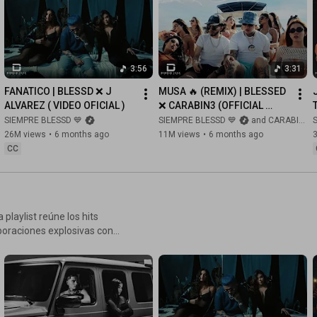
3:56
3:31
FANATICO | BLESSD ❌ J 
MUSA 🔥 (REMIX) | BLESSED 
ALVAREZ ( VIDEO OFICIAL )
❌ CARABIN3 (OFFICIAL 
VIDEO)
SIEMPRE BLESSD 💙
SIEMPRE BLESSD 💙
and CARABIN3 Official
26M views
•
6 months ago
11M views
•
6 months ago
CC
 playlist reúne los hits
boraciones explosivas con
, hasta el flow de "Como