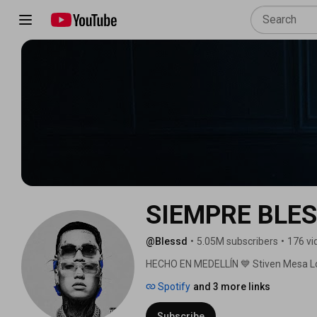
SIEMPRE BLES
@Blessd
•
5.05M subscribers
•
176 vi
HECHO EN MEDELLÍN 💙 Stiven Mesa Lon
superestrellas más sólidas del género 
Spotify
and 3 more links
los rankings globales gracias a un esti
Subscribe