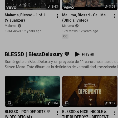
3:43
3:01
Maluma, Blessd - 1 of 1 
Maluma, Blessd - Call Me 
(Visualizer)
(Official Video)
Maluma
Maluma
8.5M views
•
2 years ago
17M views
•
2 years ago
CC
BLESSD | BlessDeluxury 💜
Play all
Sumérgete en BlessDeluxury, un proyecto de 11 canciones nacido d
Stiven Mesa. Este álbum es la definición de versatilidad, mezcland
la carrera de Blessd con una calidad técnica impecable de la mano
Prodigiez y SOG. Disfruta de "Diferente" junto a Nicki Nicole, una unión explosiva de flows que está
rompiendo esquemas. Además, vibra con las colaboraciones de peso
Hades66. "Este EP me representa al 100%, es la música que siempre soñé hacer. Solo quiero que
lo disfruten con la misma energía con la que lo creé". — Blessd
3:04
3:02
BLESSD - POR DEPORTE 💜 
BLESSD ❌ NICKI NICOLE ❌ 
(VIDEO OFICIAL)
THE RUDEBOYZ - DIFERENTE 