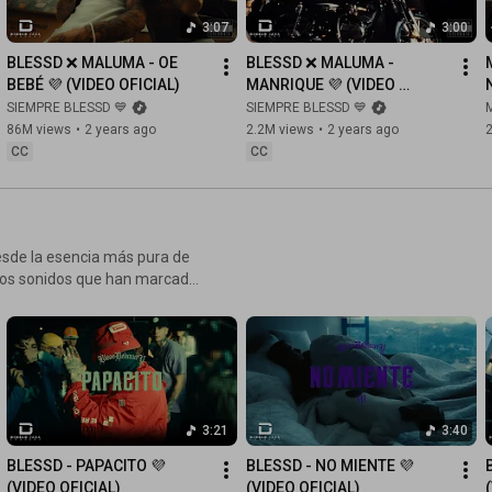
3:07
3:00
BLESSD ❌ MALUMA - OE 
BLESSD ❌ MALUMA - 
BEBÉ 💜 (VIDEO OFICIAL)
MANRIQUE 💜 (VIDEO 
N
OFICIAL)
SIEMPRE BLESSD 💙
SIEMPRE BLESSD 💙
86M views
•
2 years ago
2.2M views
•
2 years ago
CC
CC
esde la esencia más pura de
o los sonidos que han marcado
 de The Rudeboyz, The
s pesados como Ñejo, Pirlo y
3:21
3:40
BLESSD - PAPACITO 💜 
BLESSD - NO MIENTE 💜 
(VIDEO OFICIAL)
(VIDEO OFICIAL)