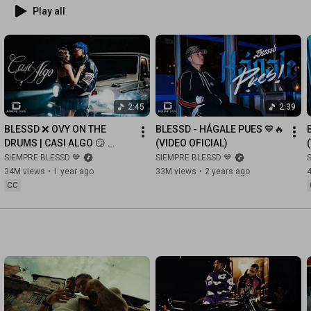
Play all
2:45
2:39
BLESSD ❌ OVY ON THE 
BLESSD - HÁGALE PUES 💙🔥 
DRUMS | CASI ALGO 😏 
(VIDEO OFICIAL)
(VIDEO OFICIAL)
SIEMPRE BLESSD 💙
SIEMPRE BLESSD 💙
34M views
•
1 year ago
33M views
•
2 years ago
CC