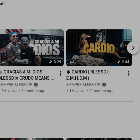
all
3:29
2:44
🙏 GRACIAS A MI DIOS | 
🫀 CARDIO | BLESSD ( 
BLESSD ❌ CRUDO MEANS 
E.M.H.D.M )
RAW ( E.M.H.D.M )
SIEMPRE BLESSD 💙
SIEMPRE BLESSD 💙
1.2M views
•
3 months ago
1.1M views
•
3 months ago