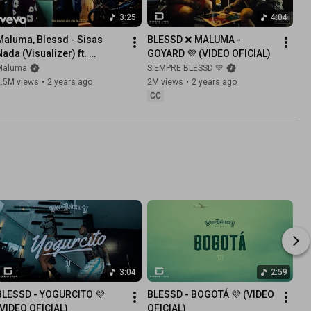
3:25
4:04
Maluma, Blessd - Sisas 
BLESSD ❌ MALUMA - 
ada (Visualizer) ft. 
GOYARD 💜 (VIDEO OFICIAL)
Hades66
Maluma
SIEMPRE BLESSD 💙
2.5M views
•
2 years ago
2M views
•
2 years ago
CC
3:04
2:59
BLESSD - YOGURCITO 💜 
BLESSD - BOGOTÁ 💜 (VIDEO 
(VIDEO OFICIAL)
OFICIAL)