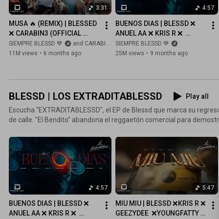
3:31
4:57
MUSA 🔥 (REMIX) | BLESSED 
BUENOS DIAS | BLESSD ❌ 
❌ CARABIN3 (OFFICIAL 
ANUEL AA ❌ KRIS R ❌  
VIDEO)
GEEZYDEE ❌  YOUNG FATTY 
SIEMPRE BLESSD 💙
and CARABIN3 Official
SIEMPRE BLESSD 💙
❌ CARABIN3 ❌TURY
11M views
•
6 months ago
25M views
•
9 months ago
BLESSD | LOS EXTRADITABLESSD
Play all
Escucha "EXTRADITABLESSD", el EP de Blessd que marca su regreso tr
de calle. "El Bendito" abandona el reggaetón comercial para demostrar
nueva ola del género en Colombia. Esta playlist incluye los 6 tracks que están redefiniendo el
sonido underground, destacando el focus track "Quitateloto", un junte
Fatty, Bad Milk, GeezyDee y Carabin3.
4:57
5:47
BUENOS DIAS | BLESSD ❌ 
MIU MIU | BLESSD ❌KRIS R ❌ 
ANUEL AA ❌ KRIS R ❌  
GEEZYDEE  ❌YOUNGFATTY  