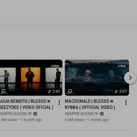
2:43
2:07
AGUA BENDITA | BLESSD ❌ 
MACDONALD | BLESSD ❌ 
GEEZYDEE ( VIDEO OFICIAL )
KYBBA ( OFFICIAL VIDEO )
SIEMPRE BLESSD 💙
SIEMPRE BLESSD 💙
3.9M views
•
1 month ago
6.6M views
•
1 month ago