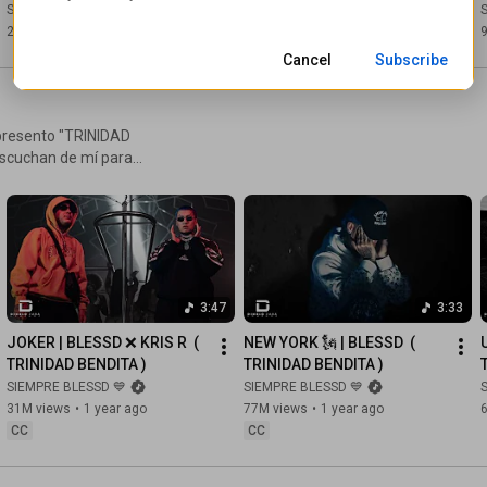
YOUNGFATTY ❌ TURY ❌ 
SIEMPRE BLESSD 💙
SIEMPRE BLESSD 💙
CARABIN3
21M views
•
9 months ago
12M views
•
9 months ago
Cancel
Subscribe
 presento "TRINIDAD
escuchan de mí para
a Más Que Amigos (ft. Hades
chevel
3:47
3:33
JOKER | BLESSD ❌ KRIS R  ( 
NEW YORK 🗽 | BLESSD  ( 
TRINIDAD BENDITA )
TRINIDAD BENDITA )
SIEMPRE BLESSD 💙
SIEMPRE BLESSD 💙
31M views
•
1 year ago
77M views
•
1 year ago
CC
CC