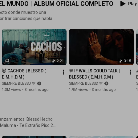
 DEL MUNDO | ALBUM OFICIAL COMPLETO
Play 
yecto donde muestro una
contrar canciones que hablan
no siente cuando entrega el
rsonales, manteniendo mi
n el reggaetón 2026 ✔️
vy On The Drums Este
2:21
3:15
 da todo por alguien, cuando
😈 CACHOS | BLESSD ( 
💬 IF WALLS COULD TALK | 
E.M.H.D.M )
BLESSED ( E.M.H.D.M )
a playlist es para ti. 🔔
SIEMPRE BLESSD 💙
SIEMPRE BLESSD 💙
 es tu canción favorita de
1.3M views
•
3 months ago
1.9M views
•
3 months ago
rums
 lanzamientos. Blessd Hecho
 Maluma - Te Extraño Piso 21