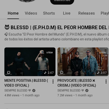
Home
Videos
Shorts
Live
Releases
Play
😈 BLESSD | (E.P.H.D.M) EL PEOR HOMBRE D
🎧 Escucha "El Peor Hombre del Mundo" (E.P.H.D.M), el nuevo álbum 
de todos los éxitos del artista urbano colombiano en esta playlist ofi
su proyecto musical más reciente y las canciones que están retumb
del Mundo Latam Tour". ¡Dale play y vive el nuevo sonido del reggaetón colombiano! Suscríbete
para mantenerte al tanto de los estrenos de Blessd "El Bendito". 👇 TRACKLIST COMPLETO 👇
Mente Positiva - Blessd Provócate - Blessd Ft. Cris MJ Dos Amores - Blessd Sornero - Blessd Agua
Bendita - Blessd Ft. Geezydee Macdonal - Blessd Ft. Kybba Zozo - Blessd Ft. Randy Jay Weler
Lubriderm - Blessd Ft. Kris R Mero Tote - Blessd Ft. De La Rose Que Le De (Chile) - Blessd Antioquia
2:47
3:07
- Blessd Ft. Clarent Cigarro - Blessd Ft. Jon Z & Neutro Shorty Daniela Antury - Blessd Ft. Fronti,
Tutu, Junh, Tury Que Lío - Blessd Súper Star - Blessd 🌍 El Peor Hombre del Mundo Latam Tour
MENTE POSITIVA | BLESSD ( 
PROVOCATE | BLESSD ❌ 
Blessd está recorriendo múltiples ciudades de Colombia y Latinoamé
VIDEO OFICIAL )
CRISMJ (VIDEO OFICIAL)
ambiciosa hasta la fecha. Si vas a asistir al concierto, prepárate con
SIEMPRE BLESSD 💙
SIEMPRE BLESSD 💙
esencia pura del género urbano actual. #Blessd #ElPeorHombreDelMundo #EPHDM
4.8M views
•
1 month ago
7.2M views
•
1 month ago
#Reggaeton2026 #MusicaUrbana #CrisMJ #NeutroShorty #JonZ #
#GiraLatam2026