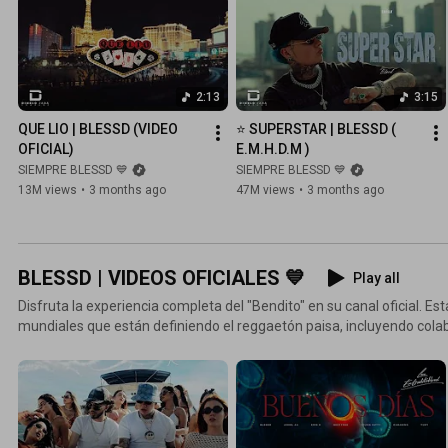
2:13
3:15
QUE LIO | BLESSD (VIDEO 
⭐ SUPERSTAR | BLESSD ( 
OFICIAL)
E.M.H.D.M )
SIEMPRE BLESSD 💙
SIEMPRE BLESSD 💙
13M views
•
3 months ago
47M views
•
3 months ago
BLESSD | VIDEOS OFICIALES 💙
Play all
Disfruta la experiencia completa del "Bendito" en su canal oficial. Esta
mundiales que están definiendo el reggaetón paisa, incluyendo cola
leyendas como J Alvarez y talentos clave como Kris R y W sound. Escucha los temas que dominan
la calle: desde el hit viral "Yogurcito Remix" y la energía de "AMISTA"
Oreo". Dale play para vivir el sonido de Medellín.