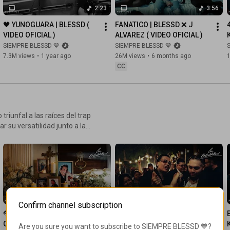
2:23
3:56
🖤 YUNOGUARA | BLESSD ( 
FANATICO | BLESSD ❌ J 
VIDEO OFICIAL )
ALVAREZ ( VIDEO OFICIAL )
SIEMPRE BLESSD 💙
SIEMPRE BLESSD 💙
7.3M views
•
1 year ago
26M views
•
6 months ago
CC
iunfal a las raíces del trap
 su versatilidad junto a la
 all-star con Kris R, Young
3:47
4:45
Confirm channel subscription
🦜🥃 DIOMEDEZ | BLESSD ❌ 
40 DE DICIEMBRE | BLESSD ❌ 
GEEZYDEE ( VIDEO OFICIAL )
KRIS R ❌ GEEZYDEE ❌ 
Are you sure you want to subscribe to 
SIEMPRE BLESSD 💙
?