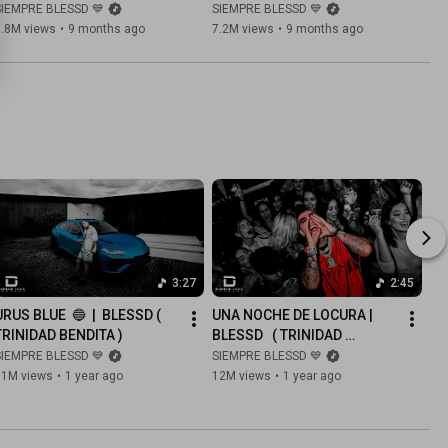
YOUNGFATTY ❌ TURY ❌ 
YOUNGFATTY ❌ TURY ❌ 
SIEMPRE BLESSD 💙
SIEMPRE BLESSD 💙
CARABIN3 ( VIDEO OFICIAL )
CARABIN3 ❌ BAD MILK ( 
9.8M views
•
9 months ago
7.2M views
•
9 months ago
VIDEO OFICIAL )
3:27
2:45
URUS BLUE  🔵  |  BLESSD ( 
UNA NOCHE DE LOCURA | 
TRINIDAD BENDITA )
BLESSD   ( TRINIDAD 
BENDITA )
SIEMPRE BLESSD 💙
SIEMPRE BLESSD 💙
61M views
•
1 year ago
12M views
•
1 year ago