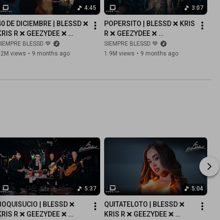
4:45
3:07
40 DE DICIEMBRE | BLESSD ❌ 
POPERSITO | BLESSD ❌ KRIS 
KRIS R ❌ GEEZYDEE ❌ 
R ❌ GEEZYDEE ❌ 
YOUNGFATTY ❌ TURY ❌ 
YOUNGFATTY ❌ TURY ❌ 
SIEMPRE BLESSD 💙
SIEMPRE BLESSD 💙
CARABIN3
CARABIN3 ( VIDEO OFICIAL )
12M views
•
9 months ago
1.9M views
•
9 months ago
5:37
5:04
BOQUISUCIO | BLESSD ❌ 
QUITATELOTO | BLESSD ❌ 
KRIS R ❌ GEEZYDEE ❌ 
KRIS R ❌ GEEZYDEE ❌ 