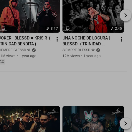
3:47
2:45
JOKER | BLESSD ❌ KRIS R  ( 
UNA NOCHE DE LOCURA | 
TRINIDAD BENDITA )
BLESSD   ( TRINIDAD 
BENDITA )
SIEMPRE BLESSD 💙
SIEMPRE BLESSD 💙
31M views
•
1 year ago
12M views
•
1 year ago
CC