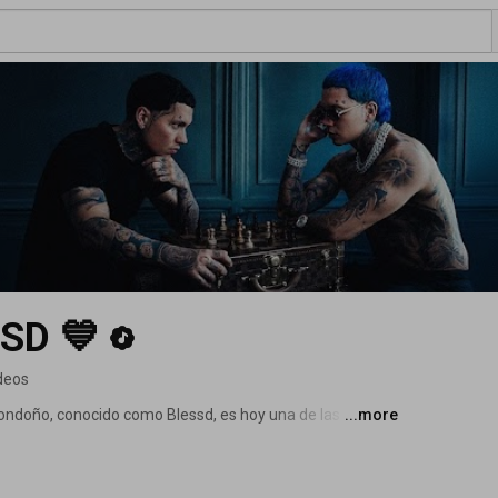
SD 💙
deos
doño, conocido como Blessd, es hoy una de las 
...more
urbano. Con solo 25 años, el artista paisa ha conquistado 
lo callejero y auténtico que conecta con millones. 