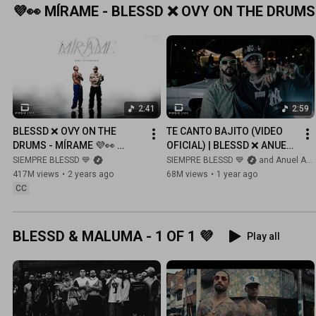
💜👀 MÍRAME - BLESSD ❌ OVY ON THE DRUMS
2:41
2:59
BLESSD ❌ OVY ON THE 
TE CANTO BAJITO (VIDEO 
DRUMS - MÍRAME 💜👀 
OFICIAL) | BLESSD ❌ ANUEL 
(VIDEO OFICIAL)
AA ❌ SOG
SIEMPRE BLESSD 💙
SIEMPRE BLESSD 💙
and Anuel AA
417M views
•
2 years ago
68M views
•
1 year ago
CC
BLESSD & MALUMA - 1 OF 1 💜
Play all