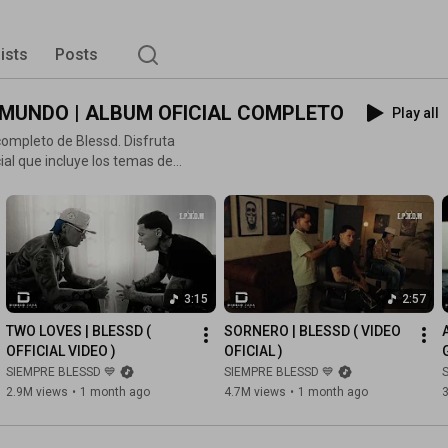
lists
Posts
EL MUNDO | ALBUM OFICIAL COMPLETO
Play all
completo de Blessd. Disfruta
cial que incluye los temas de
ando en el "El Peor Hombre
3:15
2:57
TWO LOVES | BLESSD ( 
SORNERO | BLESSD ( VIDEO 
rica con su gira más
OFFICIAL VIDEO )
OFICIAL )
 este mixtape que recopila la
SIEMPRE BLESSD 💙
SIEMPRE BLESSD 💙
2.9M views
•
1 month ago
4.7M views
•
1 month ago
BlessdEnVivo