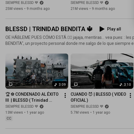
GEEZYDEE ❌  YOUNG FATTY 
❌ TURY ❌  CARABIN3 ( VIDEO 
SIEMPRE BLESSD 💙
SIEMPRE BLESSD 💙
❌ CARABIN3 ❌TURY
OFICIAL )
25M views
•
9 months ago
21M views
•
9 months ago
BLESSD | TRINIDAD BENDITA 🔱
Play all
OE HÁBLEME PUES CÓMO ESTÁ 😮‍💨 jajaja, mentiras... vea pues: : les
BENDITA", un proyecto personal donde me salgo de lo que siempre 
compartirles los géneros que de verdad me gustan. 🖤 TRACKLIST OFICIAL Condenado al Éxito III
Cuando Joker (ft. Kris R) Nueva York Urus Blue Una Noche De Locur
66, Blokinny, Young Fatty) Balconcito (ft. Brytiago, DeiV, Noriel) Cour
3:09
3:10
🏆 ⚽️ CONDENADO AL ÉXITO 
CUANDO 😈 | BLESSD ( VIDEO 
lll  | BLESSD ( Trinidad 
OFICIAL )
Bendita )
SIEMPRE BLESSD 💙
SIEMPRE BLESSD 💙
13M views
•
1 year ago
5.7M views
•
1 year ago
CC